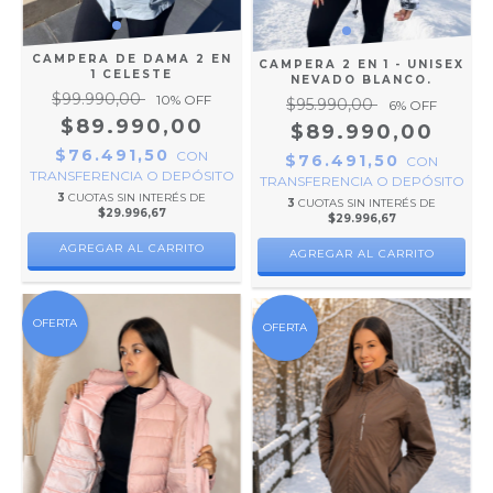
CAMPERA DE DAMA 2 EN
CAMPERA 2 EN 1 - UNISEX
1 CELESTE
NEVADO BLANCO.
$99.990,00
10
% OFF
$95.990,00
6
% OFF
$89.990,00
$89.990,00
$76.491,50
CON
$76.491,50
CON
TRANSFERENCIA O DEPÓSITO
TRANSFERENCIA O DEPÓSITO
3
CUOTAS SIN INTERÉS DE
3
CUOTAS SIN INTERÉS DE
$29.996,67
$29.996,67
AGREGAR AL CARRITO
AGREGAR AL CARRITO
OFERTA
OFERTA