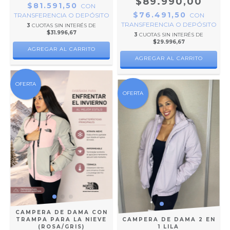
$89.990,00
$81.591,50
CON
$76.491,50
CON
TRANSFERENCIA O DEPÓSITO
TRANSFERENCIA O DEPÓSITO
3
CUOTAS SIN INTERÉS DE
$31.996,67
3
CUOTAS SIN INTERÉS DE
$29.996,67
AGREGAR AL CARRITO
AGREGAR AL CARRITO
OFERTA
OFERTA
CAMPERA DE DAMA CON
CAMPERA DE DAMA 2 EN
TRAMPA PARA LA NIEVE
1 LILA
(ROSA/GRIS)