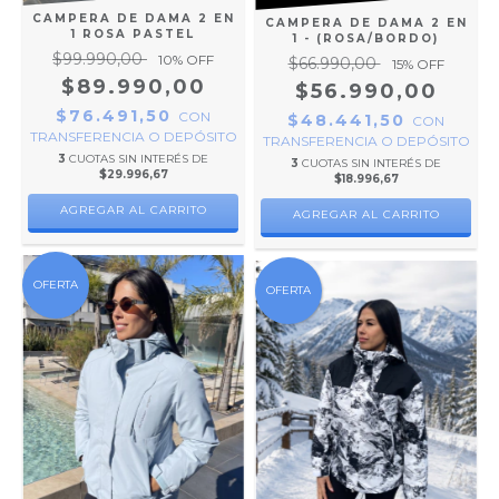
CAMPERA DE DAMA 2 EN
CAMPERA DE DAMA 2 EN
1 ROSA PASTEL
1 - (ROSA/BORDO)
$99.990,00
10
% OFF
$66.990,00
15
% OFF
$89.990,00
$56.990,00
$76.491,50
CON
$48.441,50
CON
TRANSFERENCIA O DEPÓSITO
TRANSFERENCIA O DEPÓSITO
3
CUOTAS SIN INTERÉS DE
3
CUOTAS SIN INTERÉS DE
$29.996,67
$18.996,67
AGREGAR AL CARRITO
AGREGAR AL CARRITO
OFERTA
OFERTA