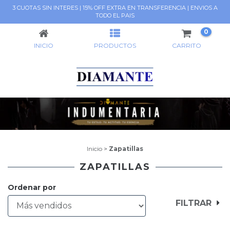
3 CUOTAS SIN INTERES | 15% OFF EXTRA EN TRANSFERENCIA | ENVIOS A
ZAPATILLAS
TODO EL PAIS
0
INICIO
PRODUCTOS
CARRITO
Inicio
>
Zapatillas
ZAPATILLAS
Ordenar por
FILTRAR